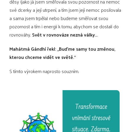
děsy (jako já jsem směřovala svou pozornost na nemoc
své dcerky a její utrpení, a tím jsem její nemoc posilovala
a sama jsem trpěla) nebo budeme směřovat svou
pozornost a tím i energii k tomu, abychom se dostali do
rovnováhy.
Svět v rovnováze nezná války…
Mahátmá Gándhí řekl: „Buďme samy tou změnou,
kterou chceme vidět ve světě.“
S tímto výrokem naprosto souzním.