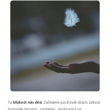
Ta
blízkost nás děsí
. Začínáme pociťovat strach, úzkost,
beznaděj, bezmoc, zoufalství… Jenže když na