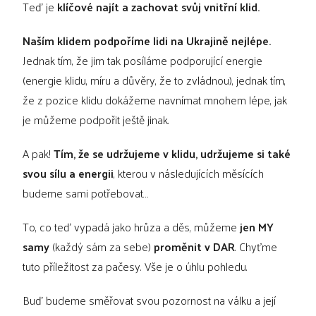
Teď je
klíčové najít a zachovat svůj vnitřní klid.
Naším klidem podpoříme lidi na Ukrajině nejlépe.
Jednak tím, že jim tak posíláme podporující energie
(energie klidu, míru a důvěry, že to zvládnou), jednak tím,
že z pozice klidu dokážeme navnímat mnohem lépe, jak
je můžeme podpořit ještě jinak.
A pak!
Tím, že se udržujeme v klidu, udržujeme si také
svou sílu a energii
, kterou v následujících měsících
budeme sami potřebovat…
To, co teď vypadá jako hrůza a děs, můžeme
jen MY
samy
(každý sám za sebe)
proměnit v DAR
. Chyťme
tuto příležitost za pačesy. Vše je o úhlu pohledu.
Buď budeme směřovat svou pozornost na válku a její