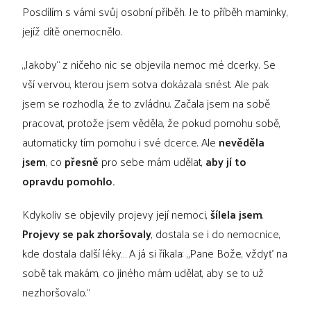
Posdílím s vámi svůj osobní příběh. Je to příběh maminky,
jejíž dítě onemocnělo.
„Jakoby“ z ničeho nic se objevila nemoc mé dcerky. Se
vší vervou, kterou jsem sotva dokázala snést. Ale pak
jsem se rozhodla, že to zvládnu. Začala jsem na sobě
pracovat, protože jsem věděla, že pokud pomohu sobě,
automaticky tím pomohu i své dcerce. Ale
nevěděla
jsem
, co
přesně
pro sebe mám udělat,
aby jí to
opravdu pomohlo.
Kdykoliv se objevily projevy její nemoci,
šílela jsem
.
Projevy se pak zhoršovaly
, dostala se i do nemocnice,
kde dostala další léky… A já si říkala: „Pane Bože, vždyť na
sobě tak makám, co jiného mám udělat, aby se to už
nezhoršovalo.“