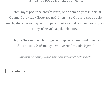
mám sama v podobných situacích jednat.
Při čtení mých postřehů prosím vězte, že nejsem dogmatik. Jsem si
vědoma, že je každý člověk jedinečný - vnímá svět okolo sebe podle
reality, kterou si sám vytváří. Co jeden může vnímat jako inspirativní, tak
druhý může vnímat jako hloupost.
Proto, co čtete na mém blogu, je pro inspiraci vnímat svět jinak než
očima strachu (= očima systému, ve kterém zatím žijeme).
Jak říkal Gándhí: „Buďte změnou, kterou chcete vidět.“
Facebook