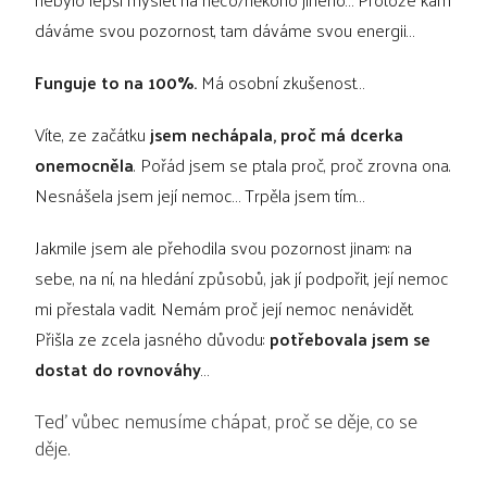
dáváme svou pozornost, tam dáváme svou energii…
Funguje to na 100%.
Má osobní zkušenost…
Víte, ze začátku
jsem nechápala, proč má dcerka
onemocněla
. Pořád jsem se ptala proč, proč zrovna ona.
Nesnášela jsem její nemoc… Trpěla jsem tím…
Jakmile jsem ale přehodila svou pozornost jinam: na
sebe, na ní, na hledání způsobů, jak jí podpořit, její nemoc
mi přestala vadit. Nemám proč její nemoc nenávidět.
Přišla ze zcela jasného důvodu:
potřebovala jsem se
dostat do rovnováhy
…
Teď vůbec nemusíme chápat, proč se děje, co se
děje.