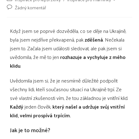
Žádný komentář
Když jsem se poprvé dozvěděla, co se děje na Ukrajině,
byla jsem nejdříve překvapená, pak
zděšená
. Nečekala
jsem to. Začala jsem události sledovat, ale pak jsem si
uvědomila, že mě to jen
rozhazuje a vychyluje z mého
klidu
.
Uvědomila jsem si, že je nesmírně důležité podpořit
všechny lidi, kteří současnou situací na Ukrajině trpí. Ze
své vlastní zkušenosti vím, že tou základnou je vnitřní klid.
Každý
jeden člověk,
který našel a udržuje svůj vnitřní
klid, velmi prospívá trpícím.
Jak je to možné?