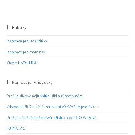
Rubriky
Inspirace pro lepší zítřky
Inspirace pro maminky
Více o PSYCH-K®
Nejnovější Příspěvky
Proč je klíčové najít vnitřní klid a zůstat v něm
Zdravotní PROBLÉM či zdravotní VÝZVA? To je otázka!
Proč je důležité změnit svůj přístup k době COVIDové…
ISUMATAQ