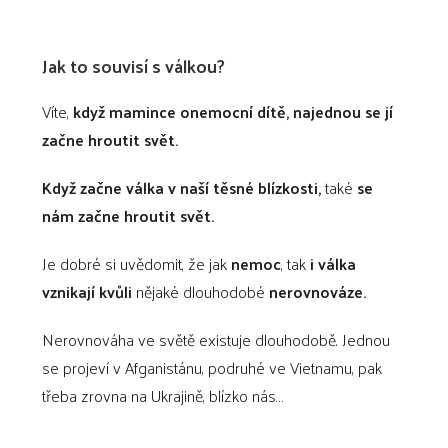
Jak to souvisí s válkou?
Víte,
když mamince onemocní dítě, najednou se jí
začne hroutit svět.
Když začne válka v naší těsné blízkosti,
také
se
nám začne hroutit svět.
Je dobré si uvědomit, že jak
nemoc
, tak
i válka
vznikají kvůli
nějaké dlouhodobé
nerovnováze.
Nerovnováha ve světě existuje dlouhodobě. Jednou
se projeví v Afganistánu, podruhé ve Vietnamu, pak
třeba zrovna na Ukrajině, blízko nás…