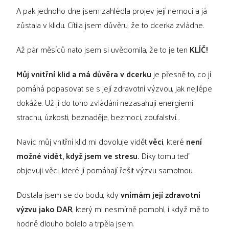
A pak jednoho dne jsem zahlédla projev její nemoci a já
zůstala v klidu. Cítila jsem důvěru, že to dcerka zvládne.
Až pár měsíců nato jsem si uvědomila, že to je ten
KLÍČ!
Můj vnitřní klid a má důvěra v dcerku
je přesně to, co jí
pomáhá popasovat se s její zdravotní výzvou, jak nejlépe
dokáže. Už jí do toho zvládání nezasahuji energiemi
strachu, úzkosti, beznaděje, bezmoci, zoufalství…
Navíc můj vnitřní klid mi dovoluje vidět
věci
, které
není
možné vidět, když jsem ve stresu.
Díky tomu teď
objevuji věci, které jí pomáhají řešit výzvu samotnou.
Dostala jsem se do bodu, kdy
vnímám její zdravotní
výzvu jako DAR
, který mi nesmírně pomohl, i když mě to
hodně dlouho bolelo a trpěla jsem.