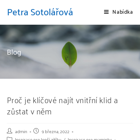
Petra Sotolářová
Nabídka
Blog
Proč je klíčové najít vnitřní klid a
zůstat v něm
admin
9 března, 2022
Inspirace pro lepší zítřky
/
Inspirace pro maminky