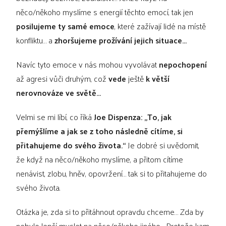
něco/někoho myslíme s energií těchto emocí, tak jen
posilujeme ty samé emoce
, které zažívají lidé na místě
konfliktu… a
zhoršujeme prožívání jejich situace…
Navíc tyto emoce v nás mohou vyvolávat
nepochopení
až agresi vůči druhým, což
vede
ještě
k větší
nerovnováze ve světě…
Velmi se mi líbí, co říká
Joe Dispenza: „To, jak
přemýšlíme a jak se z toho následně cítíme, si
přitahujeme do svého života.“
Je dobré si uvědomit,
že když na něco/někoho myslíme, a přitom cítíme
nenávist, zlobu, hněv, opovržení… tak si to přitahujeme do
svého života.
Otázka je, zda si to přitáhnout opravdu chceme… Zda by
nebylo lepší myslet na něco/někoho jiného… Protože kam